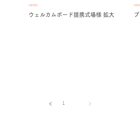
NEWS
NE
ウェルカムボード提携式場様 拡大
ブ
1
2
DER 