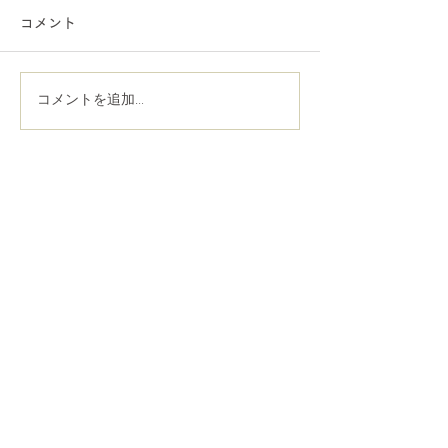
コメント
コメントを追加…
先着5名様へ、似顔絵オー
12月分のオー
ダー枠をご用意しまし
の反響をいただ
た。
た！
ORDER FORM
イラストについてのご相談・ご依頼は下記より
受け付けています。
たくさんのご連絡をお待ちしております！
自分用・友人へのプレゼント用はこちら